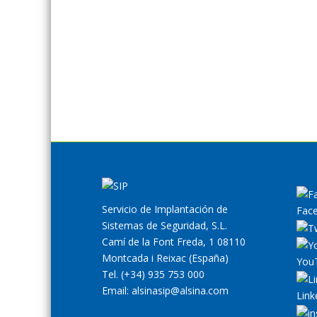
15 noviembre, 2019
Leer Más
0
Servicio de Implantación de
Fac
Sistemas de Seguridad, S.L.
Camí de la Font Freda, 1 08110
Montcada i Reixac (España)
You
Tel. (+34) 935 753 000
Email: alsinasip@alsina.com
Link