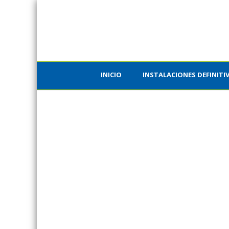
INICIO
INSTALACIONES DEFINITI
ALSINA SIP REALIZA
ACTUACIÓN EN LA
ESTACIÓN DE RODALIES
RENFE EN BELLVITGE
(HOSPITALET DEL
LLOBREGAT)