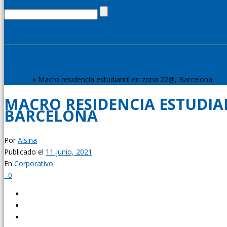
MACRO RESIDENCIA ESTUDIANTIL EN 
Portada
»
Macro residencia estudiantil en zona 22@, Barcelona
MACRO RESIDENCIA ESTUDIA
BARCELONA
Por
Alsina
Publicado el
11 junio, 2021
En
Corporativo
0