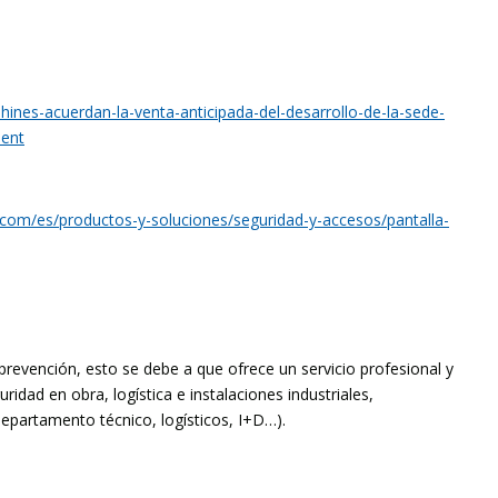
hines-acuerdan-la-venta-anticipada-del-desarrollo-de-la-sede-
ment
.com/es/productos-y-soluciones/seguridad-y-accesos/pantalla-
prevención, esto se debe a que ofrece un servicio profesional y
idad en obra, logística e instalaciones industriales,
epartamento técnico, logísticos, I+D…).